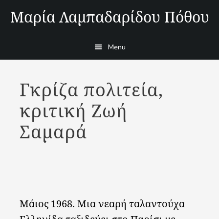
Skip
Μαρία Λαμπαδαρίδου Πόθου
to
main
Menu
content
Γκρίζα πολιτεία,
κριτική Ζωή
Σαμαρά
Μάιος 1968. Μια νεαρή ταλαντούχα